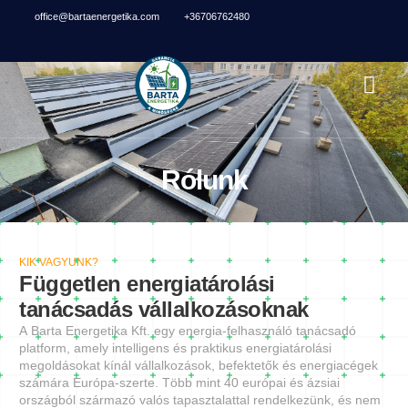
office@bartaenergetika.com
+36706762480
Rólunk
KIK VAGYUNK?
Független energiatárolási
tanácsadás vállalkozásoknak
A Barta Energetika Kft. egy energia-felhasználó tanácsadó
platform, amely intelligens és praktikus energiatárolási
megoldásokat kínál vállalkozások, befektetők és energiacégek
számára Európa-szerte. Több mint 40 európai és ázsiai
országból származó valós tapasztalattal rendelkezünk, és nem