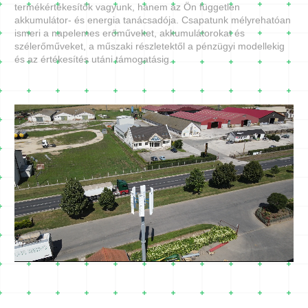
termékértékesítők vagyunk, hanem az Ön független
akkumulátor- és energia tanácsadója. Csapatunk mélyrehatóan
ismeri a napelemes erőműveket, akkumulátorokat és
szélerőműveket, a műszaki részletektől a pénzügyi modellekig
és az értékesítés utáni támogatásig.