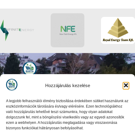
Célunk, hogy ügyfeleink számára egyszerűbbé és átláthatóbbá
tegyük az energia világát.
Hozzájárulás kezelése
+36706762480
office@bartaenergetika.com
A legjobb felhasználói élmény biztosítása érdekében sütiket használunk az
eszközinformációk tárolására és/vagy elérésére. Ezen technológiákhoz
való hozzájárulás lehetővé teszi számunkra, hogy olyan adatokat
dolgozzunk fel, mint a böngészési viselkedés vagy az egyedi azonosítók
Navigáció
ezen a webhelyen. A hozzájárulás megtagadása vagy visszavonása
Főoldal
bizonyos funkciókat hátrányosan befolyásolhat.
Rólunk