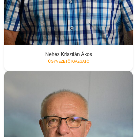
Nehéz Krisztián Ákos
ÜGYVEZETŐ IGAZGATÓ